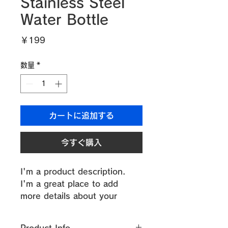
Stainless Steel
Water Bottle
価
￥199
格
数量
*
カートに追加する
今すぐ購入
I'm a product description. 
I'm a great place to add 
more details about your 
product such as sizing, 
material, care instructions 